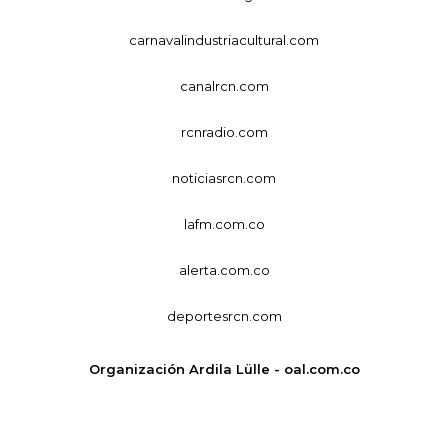
carnavalindustriacultural.com
canalrcn.com
rcnradio.com
noticiasrcn.com
lafm.com.co
alerta.com.co
deportesrcn.com
Organización Ardila Lülle - oal.com.co