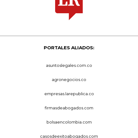
PORTALES ALIADOS:
asuntoslegales.com.co
agronegocios.co
empresas.larepublica.co
firmasdeabogados.com
bolsaencolombia.com
casosdeexitoabogados.com