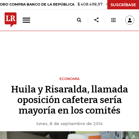
$ 408.498,97
+$ 8.753,81
+2,19%
PRA BANCO DE LA REPÚBLICA
TA
SUSCRÍBASE
ECONOMÍA
Huila y Risaralda, llamada
oposición cafetera sería
mayoría en los comités
lunes, 8 de septiembre de 2014