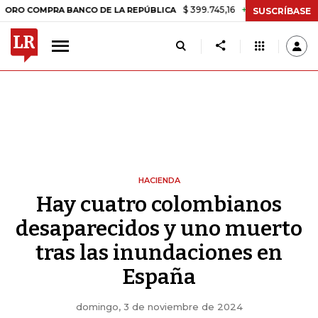
$ 399.745,16
+$ 2.295,71
+0,58%
MPRA BANCO DE LA REPÚBLICA
T
SUSCRÍBASE
HACIENDA
Hay cuatro colombianos
desaparecidos y uno muerto
tras las inundaciones en
España
domingo, 3 de noviembre de 2024