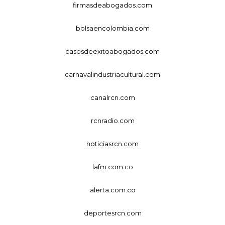
firmasdeabogados.com
bolsaencolombia.com
casosdeexitoabogados.com
carnavalindustriacultural.com
canalrcn.com
rcnradio.com
noticiasrcn.com
lafm.com.co
alerta.com.co
deportesrcn.com