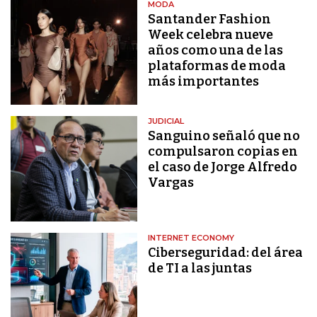
MODA
Santander Fashion
Week celebra nueve
años como una de las
plataformas de moda
más importantes
JUDICIAL
Sanguino señaló que no
compulsaron copias en
el caso de Jorge Alfredo
Vargas
INTERNET ECONOMY
Ciberseguridad: del área
de TI a las juntas