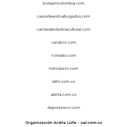
bolsaencolombia.com
casosdeexitoabogados.com
carnavalindustriacultural.com
canalrcn.com
rcnradio.com
noticiasrcn.com
lafm.com.co
alerta.com.co
deportesrcn.com
Organización Ardila Lülle - oal.com.co