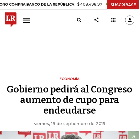
$ 408.498,97
+$ 8.753,81
+2,19%
PRA BANCO DE LA REPÚBLICA
T
SUSCRÍBASE
ECONOMÍA
Gobierno pedirá al Congreso
aumento de cupo para
endeudarse
viernes, 18 de septiembre de 2015