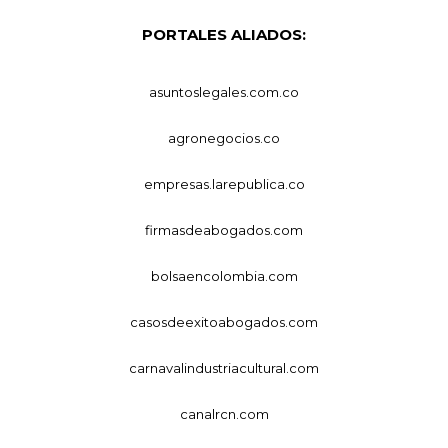
PORTALES ALIADOS:
asuntoslegales.com.co
agronegocios.co
empresas.larepublica.co
firmasdeabogados.com
bolsaencolombia.com
casosdeexitoabogados.com
carnavalindustriacultural.com
canalrcn.com