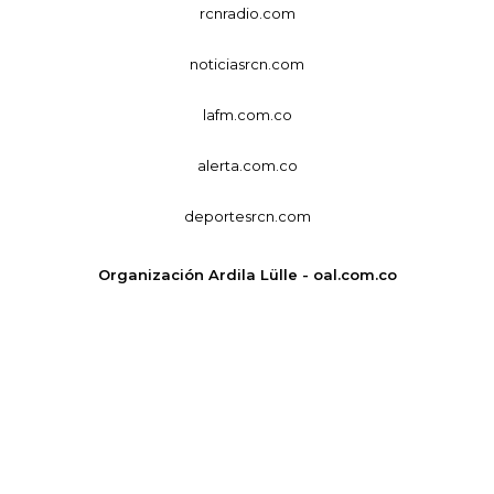
rcnradio.com
noticiasrcn.com
lafm.com.co
alerta.com.co
deportesrcn.com
Organización Ardila Lülle - oal.com.co