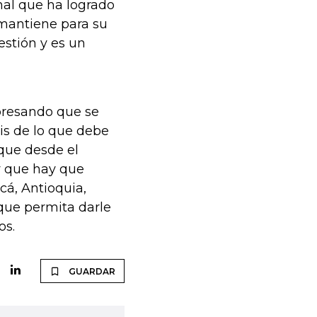
nal que ha logrado
 mantiene para su
estión y es un
presando que se
is de lo que debe
que desde el
y que hay que
á, Antioquia,
que permita darle
os.
GUARDAR