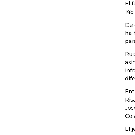
El 
148
De 
ha 
par
Rui
asi
inf
dif
Ent
Ris
Jos
Cor
El 