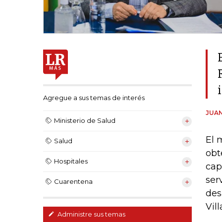
Agregue a sus temas de interés
JUAN
Ministerio de Salud
El 
Salud
obt
Hospitales
cap
ser
Cuarentena
des
Vil
Administre sus temas