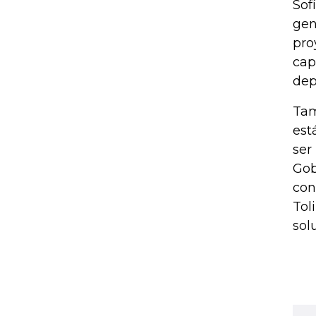
Sof
gen
pro
cap
dep
Tam
est
ser
Gob
con
Tol
sol