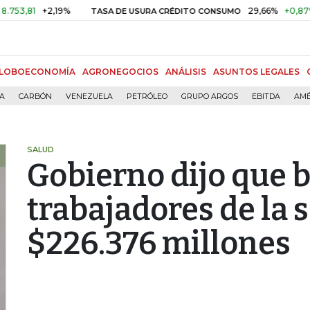
1
+2,19%
29,66%
+0,87%
+3,0
TASA DE USURA CRÉDITO CONSUMO
LOBOECONOMÍA
AGRONEGOCIOS
ANÁLISIS
ASUNTOS LEGALES
ÍA
CARBÓN
VENEZUELA
PETRÓLEO
GRUPO ARGOS
EBITDA
AMÉ
SALUD
Gobierno dijo que b
trabajadores de la
$226.376 millones