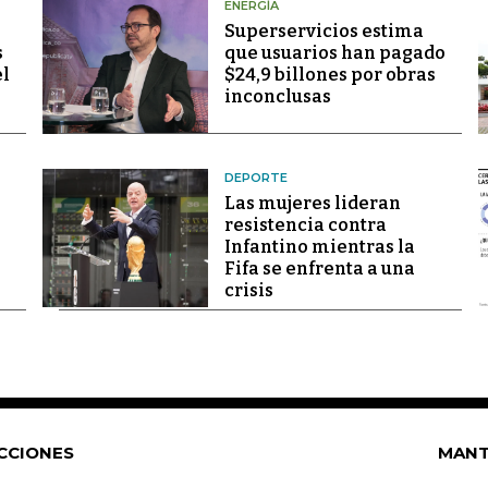
ENERGÍA
Superservicios estima
s
que usuarios han pagado
el
$24,9 billones por obras
inconclusas
DEPORTE
Las mujeres lideran
resistencia contra
Infantino mientras la
Fifa se enfrenta a una
crisis
CCIONES
MANT