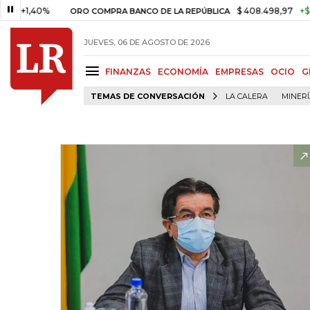
,40%
$ 408.498,97
+$ 8.753,8
ORO COMPRA BANCO DE LA REPÚBLICA
JUEVES, 06 DE AGOSTO DE 2026
FINANZAS
ECONOMÍA
EMPRESAS
OCIO
G
TEMAS DE CONVERSACIÓN
LA CALERA
MINER