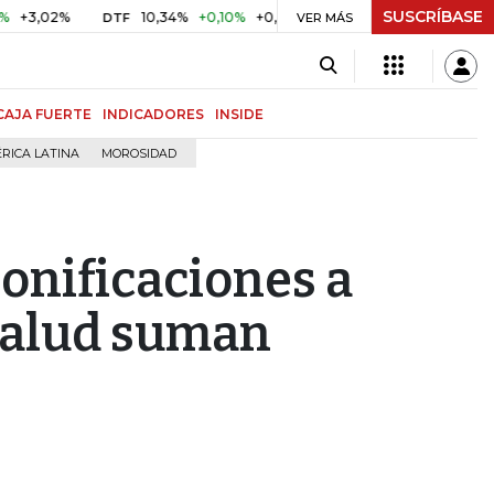
SUSCRÍBASE
2%
10,34%
+0,10%
+0,98%
$ 416,91
+$ 0,05
+0,01%
DTF
UVR
VER MÁS
CAJA FUERTE
INDICADORES
INSIDE
RICA LATINA
MOROSIDAD
onificaciones a
 salud suman