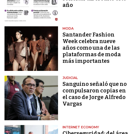
año
MODA
Santander Fashion
Week celebra nueve
años como una de las
plataformas de moda
más importantes
JUDICIAL
Sanguino señaló que no
compulsaron copias en
el caso de Jorge Alfredo
Vargas
INTERNET ECONOMY
Ciberseguridad: del área