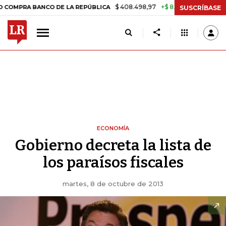
$ 408.498,97
+$ 8.753,81
+2,19%
 BANCO DE LA REPÚBLICA
TASA
SUSCRÍBASE
ECONOMÍA
Gobierno decreta la lista de
los paraísos fiscales
martes, 8 de octubre de 2013