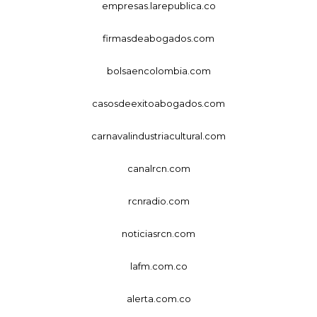
empresas.larepublica.co
firmasdeabogados.com
bolsaencolombia.com
casosdeexitoabogados.com
carnavalindustriacultural.com
canalrcn.com
rcnradio.com
noticiasrcn.com
lafm.com.co
alerta.com.co