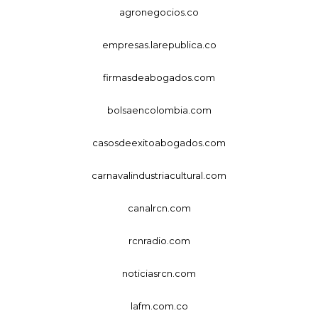
agronegocios.co
empresas.larepublica.co
firmasdeabogados.com
bolsaencolombia.com
casosdeexitoabogados.com
carnavalindustriacultural.com
canalrcn.com
rcnradio.com
noticiasrcn.com
lafm.com.co