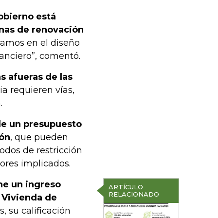
obierno está
onas de renovación
stamos en el diseño
nanciero”, comentó.
s afueras de las
ia requieren vías,
.
de un presupuesto
ión
, que pueden
iodos de restricción
tores implicados.
ne un ingreso
ARTÍCULO
RELACIONADO
a
Vivienda de
, su calificación