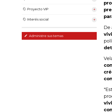
pro
pre
Proyecto VIP
par
Interés social
De 
viv
Administre sus temas
pol
det
Vel
com
cré
con
"Es
pro
viv
con