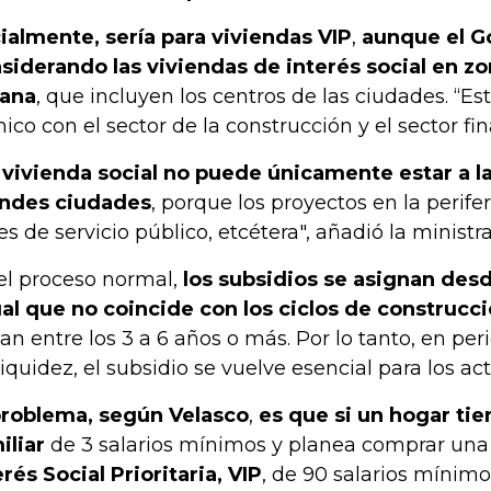
cialmente, sería para viviendas VIP
,
aunque el G
siderando las viviendas de interés social en z
ana
, que incluyen los centros de las ciudades. “E
nico con el sector de la construcción y el sector fi
 vivienda social no puede únicamente estar a la
ndes ciudades
, porque los proyectos en la perifer
es de servicio público, etcétera", añadió la ministra
el proceso normal,
los subsidios se asignan des
al que no coincide con los ciclos de construcc
ían entre los 3 a 6 años o más. Por lo tanto, en per
liquidez, el subsidio se vuelve esencial para los ac
problema, según Velasco
,
es que si un hogar tie
iliar
de 3 salarios mínimos y planea comprar un
erés Social Prioritaria, VIP
, de 90 salarios mínimos