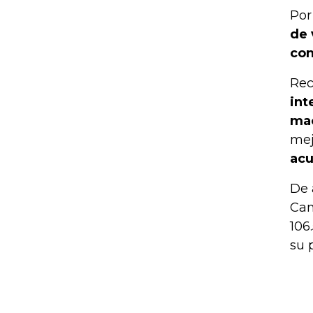
Por
de 
con
Rec
int
ma
mej
acu
De 
Ca
106
su 