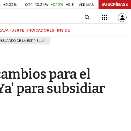
SUSCRÍBASE
%
10,34%
+0,10%
+0,98%
$ 417,01
+$ 0,05
+0,01%
DTF
UVR
VER MÁS
CAJA FUERTE
INDICADORES
INSIDE
BELARDO DE LA ESPRIELLA
ambios para el
a' para subsidiar