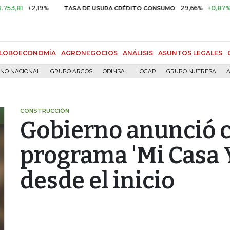
+2,19%
29,66%
+0,87%
+3,02
TASA DE USURA CRÉDITO CONSUMO
LOBOECONOMÍA
AGRONEGOCIOS
ANÁLISIS
ASUNTOS LEGALES
RNO NACIONAL
GRUPO ARGOS
ODINSA
HOGAR
GRUPO NUTRESA
A
CONSTRUCCIÓN
Gobierno anunció c
programa 'Mi Casa Y
desde el inicio