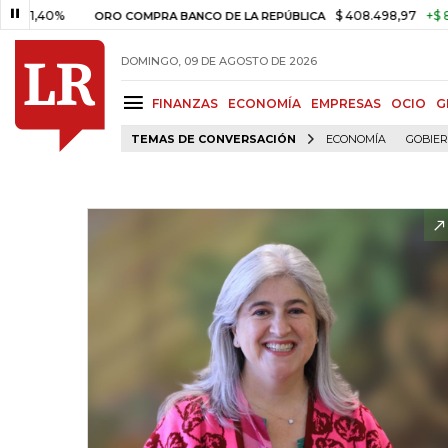
0%
$ 408.498,97
+$ 8.753,81
ORO COMPRA BANCO DE LA REPÚBLICA
DOMINGO, 09 DE AGOSTO DE 2026
FINANZAS
ECONOMÍA
EMPRESAS
OCIO
G
TEMAS DE CONVERSACIÓN
ECONOMÍA
GOBIE