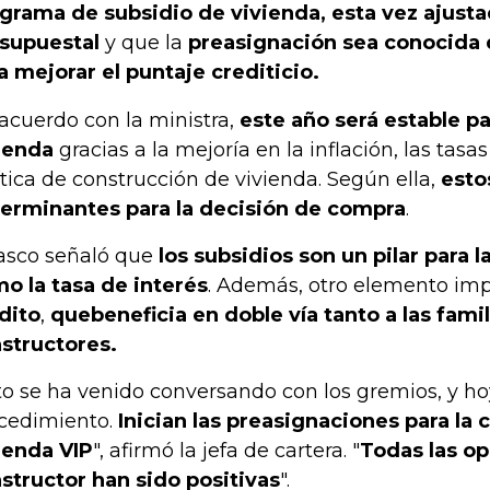
grama de subsidio de vivienda, esta vez ajustad
supuestal
y que la
preasignación sea conocida 
a mejorar el puntaje crediticio.
acuerdo con la ministra,
este año será estable pa
ienda
gracias a la mejoría en la inflación, las tasas
ítica de construcción de vivienda. Según ella,
esto
erminantes para la decisión de compra
.
asco señaló que
los subsidios son un pilar para la
o la tasa de interés
. Además, otro elemento imp
dito
,
que
beneficia en doble vía tanto a las fami
structores.
to se ha venido conversando con los gremios, y ho
cedimiento.
Inician las preasignaciones para la
ienda VIP
", afirmó la jefa de cartera. "
Todas las op
structor han sido positivas
".