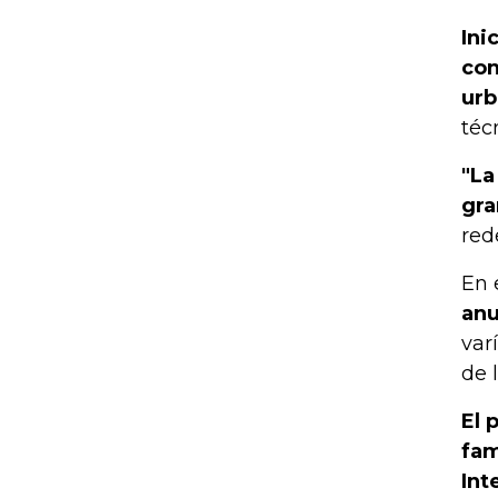
Ini
con
urb
téc
"La
gra
red
En 
anu
var
de 
El 
fam
Int