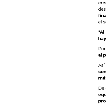
cre
des
fin
el s
"
Al
hay
Por
al 
Así
con
más
De 
equ
pro