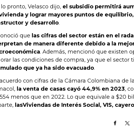
 lo pronto, Velasco dijo,
el subsidio permitirá au
vivienda y lograr mayores puntos de equilibrio,
structor y desarrollo
.
onoció que
las cifras del sector están en el rad
erpretan de manera diferente debido a la mejor
croeconómica
. Además, mencionó que existen o
orar las condiciones de compra, ya que el sector 
mulado que ya ha sido evacuado
.
acuerdo con cifras de la Cámara Colombiana de la
macol,
la venta de casas cayó 44,9% en 2023
, c
.554 menos que en 2022. Lo que equivale a $20 bi
parte,
las
Viviendas de Interés Social, VIS, cayer