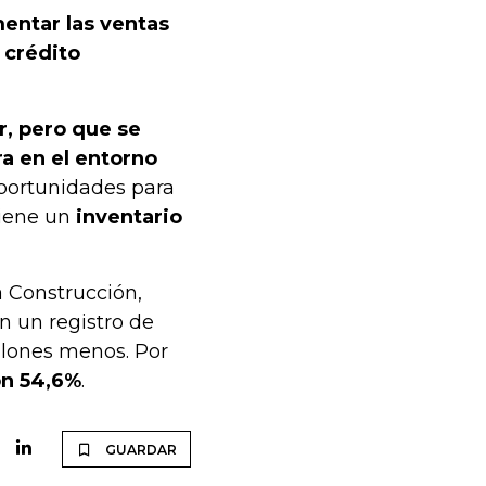
mentar las ventas
 crédito
ar, pero que se
a en el entorno
portunidades para
tiene un
inventario
 Construcción,
on un registro de
llones menos. Por
on 54,6%
.
GUARDAR