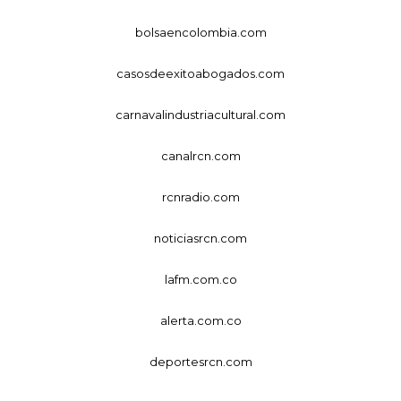
bolsaencolombia.com
casosdeexitoabogados.com
carnavalindustriacultural.com
canalrcn.com
rcnradio.com
noticiasrcn.com
lafm.com.co
alerta.com.co
deportesrcn.com