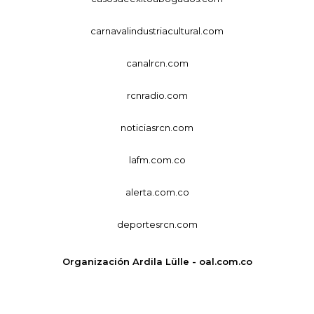
carnavalindustriacultural.com
canalrcn.com
rcnradio.com
noticiasrcn.com
lafm.com.co
alerta.com.co
deportesrcn.com
Organización Ardila Lülle - oal.com.co