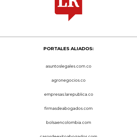
PORTALES ALIADOS:
asuntoslegales.com.co
agronegocios.co
empresas.larepublica.co
firmasdeabogados.com
bolsaencolombia.com
casosdeexitoabogados.com