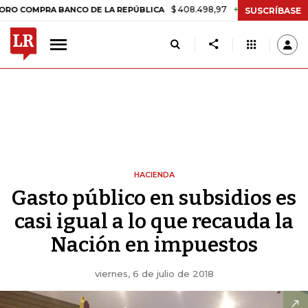
$ 408.498,97
+$ 8.753,81
+2,19%
RA BANCO DE LA REPÚBLICA
TAS
SUSCRÍBASE
HACIENDA
Gasto público en subsidios es
casi igual a lo que recauda la
Nación en impuestos
viernes, 6 de julio de 2018