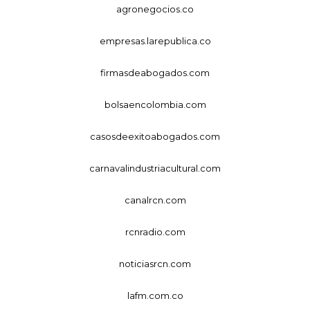
agronegocios.co
empresas.larepublica.co
firmasdeabogados.com
bolsaencolombia.com
casosdeexitoabogados.com
carnavalindustriacultural.com
canalrcn.com
rcnradio.com
noticiasrcn.com
lafm.com.co