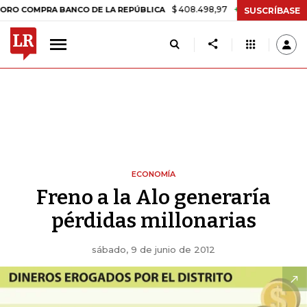
$ 408.498,97
+$ 8.753,81
+2,19%
MPRA BANCO DE LA REPÚBLICA
T
SUSCRÍBASE
ECONOMÍA
Freno a la Alo generaría
pérdidas millonarias
sábado, 9 de junio de 2012