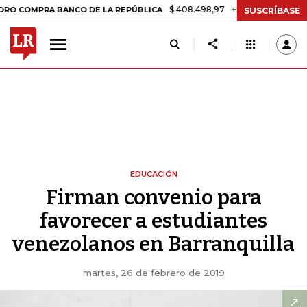
$ 408.498,97
+$ 8.753,81
+2,19%
PRA BANCO DE LA REPÚBLICA
T
SUSCRÍBASE
EDUCACIÓN
Firman convenio para
favorecer a estudiantes
venezolanos en Barranquilla
martes, 26 de febrero de 2019