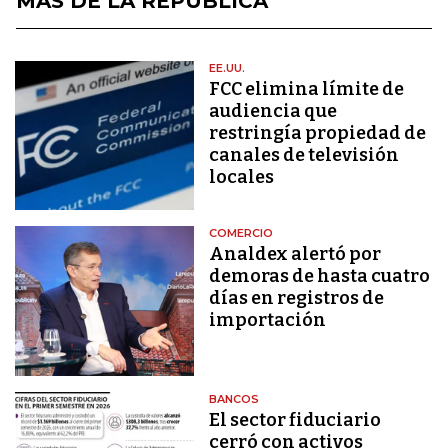
MÁS DE LA REPÚBLICA
EE.UU.
FCC elimina límite de
audiencia que
restringía propiedad de
canales de televisión
locales
COMERCIO
Analdex alertó por
demoras de hasta cuatro
días en registros de
importación
BANCOS
El sector fiduciario
cerró con activos