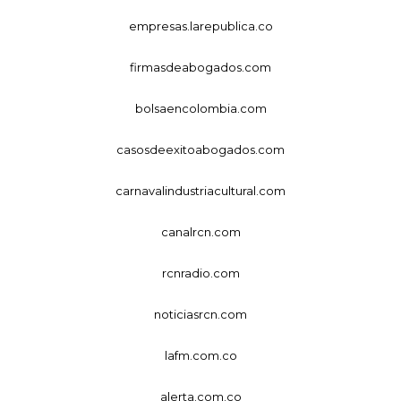
empresas.larepublica.co
firmasdeabogados.com
bolsaencolombia.com
casosdeexitoabogados.com
carnavalindustriacultural.com
canalrcn.com
rcnradio.com
noticiasrcn.com
lafm.com.co
alerta.com.co