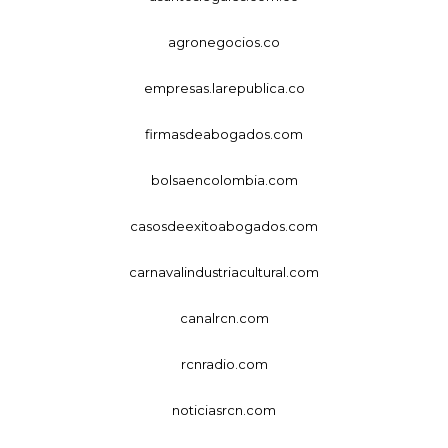
agronegocios.co
empresas.larepublica.co
firmasdeabogados.com
bolsaencolombia.com
casosdeexitoabogados.com
carnavalindustriacultural.com
canalrcn.com
rcnradio.com
noticiasrcn.com