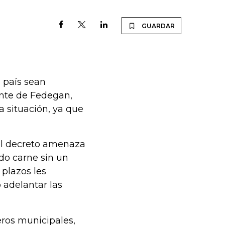
GUARDAR
l país sean
ente de Fedegan,
a situación, ya que
el decreto amenaza
do carne sin un
 plazos les
 adelantar las
eros municipales,