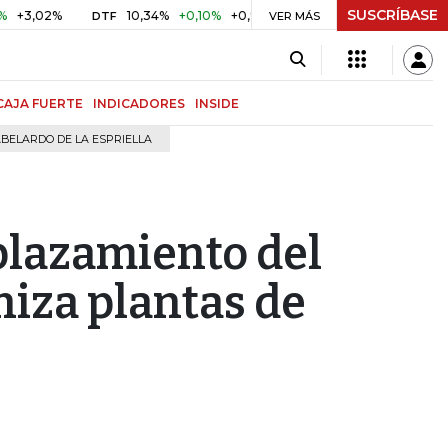
SUSCRÍBASE
02%
10,34%
+0,10%
+0,98%
$ 417,01
+$ 0,05
+0,01%
DTF
UVR
VER MÁS
CAJA FUERTE
INDICADORES
INSIDE
BELARDO DE LA ESPRIELLA
plazamiento del
iza plantas de