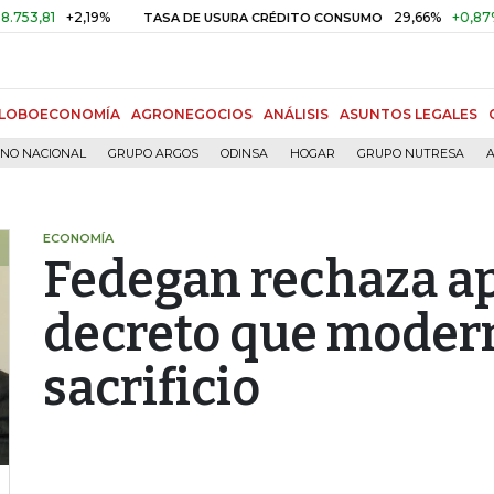
1
+2,19%
29,66%
+0,87%
+3,
TASA DE USURA CRÉDITO CONSUMO
LOBOECONOMÍA
AGRONEGOCIOS
ANÁLISIS
ASUNTOS LEGALES
RNO NACIONAL
GRUPO ARGOS
ODINSA
HOGAR
GRUPO NUTRESA
A
ECONOMÍA
Fedegan rechaza a
decreto que modern
sacrificio