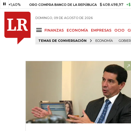
,40%
$ 408.498,97
+$ 8.753,8
ORO COMPRA BANCO DE LA REPÚBLICA
DOMINGO, 09 DE AGOSTO DE 2026
FINANZAS
ECONOMÍA
EMPRESAS
OCIO
G
TEMAS DE CONVERSACIÓN
ECONOMÍA
GOBIE