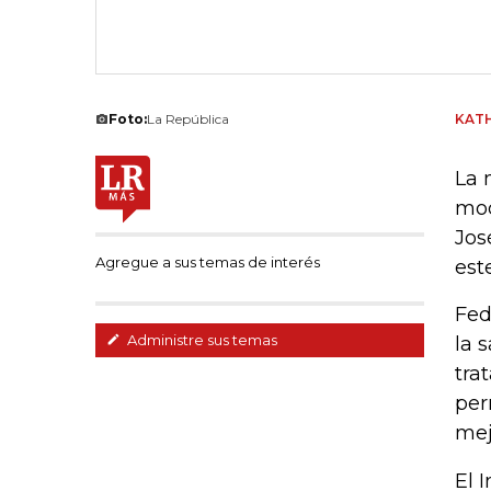
Foto:
La República
KAT
La 
mod
Jos
Agregue a sus temas de interés
est
Fed
Administre sus temas
la 
tra
per
mej
El 