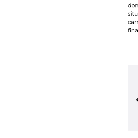
don
sit
car
fina