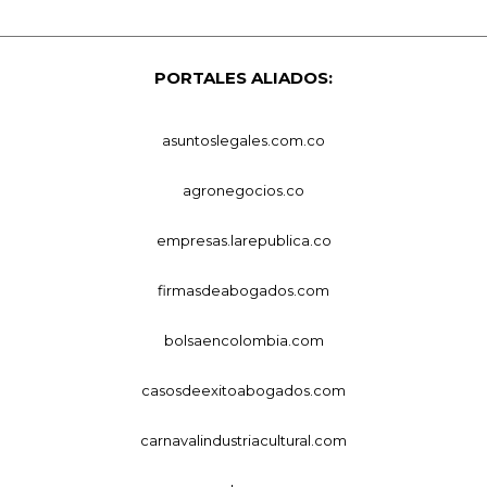
PORTALES ALIADOS:
asuntoslegales.com.co
agronegocios.co
empresas.larepublica.co
firmasdeabogados.com
bolsaencolombia.com
casosdeexitoabogados.com
carnavalindustriacultural.com