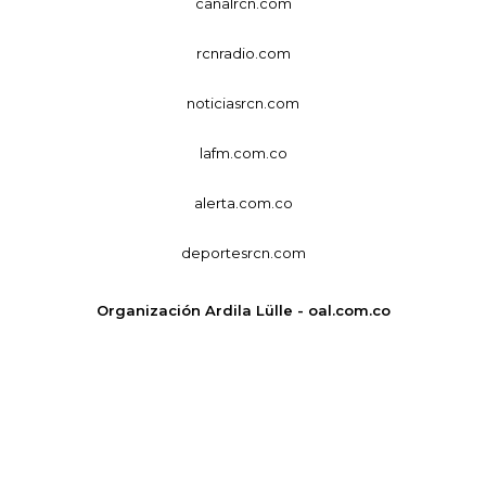
canalrcn.com
rcnradio.com
noticiasrcn.com
lafm.com.co
alerta.com.co
deportesrcn.com
Organización Ardila Lülle - oal.com.co