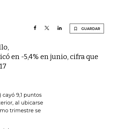
GUARDAR
lo,
có en -5,4% en junio, cifra que
17
) cayó 9,1 puntos
rior, al ubicarse
imo trimestre se