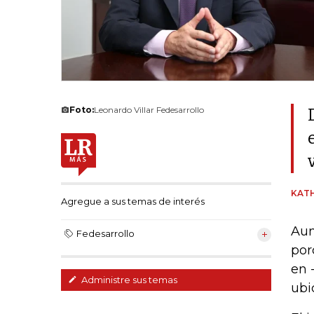
Foto:
Leonardo Villar Fedesarrollo
KAT
Agregue a sus temas de interés
Aun
Fedesarrollo
por
en 
Administre sus temas
ubi