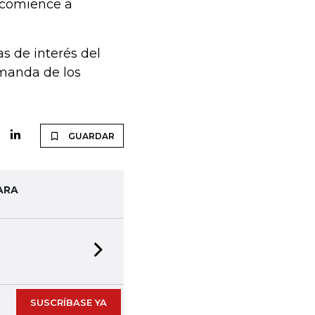
 comience a
s de interés del
manda de los
GUARDAR
ARA
Next slide
SUSCRÍBASE YA