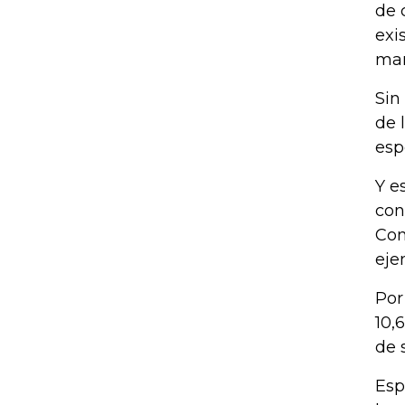
de 
exi
man
Sin
de 
esp
Y e
con
Com
eje
Por
10,
de 
Esp