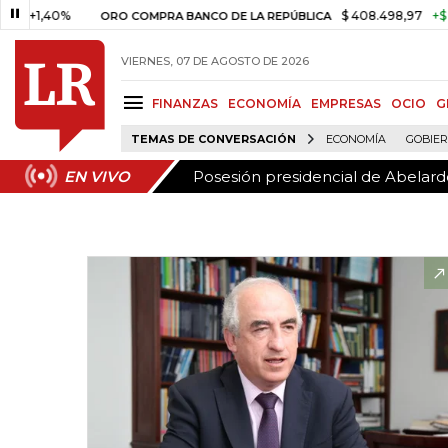
Posesión presidencial de Abelardo
EN VIVO
40%
$ 408.498,97
+$ 8.753,81
ORO COMPRA BANCO DE LA REPÚBLICA
VIERNES, 07 DE AGOSTO DE 2026
FINANZAS
ECONOMÍA
EMPRESAS
OCIO
G
TEMAS DE CONVERSACIÓN
ECONOMÍA
GOBIE
Posesión presidencial de Abelardo
EN VIVO