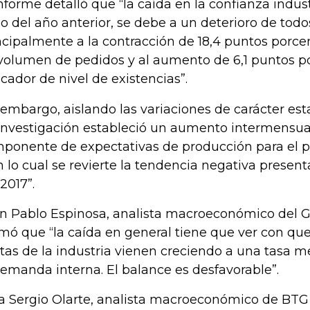
informe detalló que “la caída en la confianza indust
io del año anterior, se debe a un deterioro de tod
ncipalmente a la contracción de 18,4 puntos porcen
volumen de pedidos y al aumento de 6,1 puntos po
icador de nivel de existencias”.
 embargo, aislando las variaciones de carácter esta
investigación estableció un aumento intermensual
ponente de expectativas de producción para el p
n lo cual se revierte la tendencia negativa present
 2017”.
n Pablo Espinosa, analista macroeconómico del 
rmó que “la caída en general tiene que ver con que
tas de la industria vienen creciendo a una tasa m
demanda interna. El balance es desfavorable”.
a Sergio Olarte, analista macroeconómico de BTG 