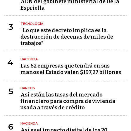
ADN del gabinete ministerial de De la
Espriella
TECNOLOGÍA
3
“Lo que este decreto implica es la
destrucción de decenas de miles de
trabajos”
HACIENDA
4
Las 62 empresas que tendrá en sus
manos el Estado valen $197,27 billones
BANCOS
5
Así están las tasas del mercado
financiero para compra de vivienda
usada a través de crédito
HACIENDA
6
Así es el impacto digital de los 20