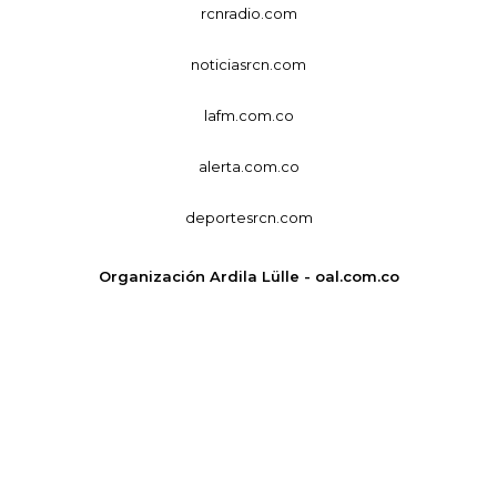
rcnradio.com
noticiasrcn.com
lafm.com.co
alerta.com.co
deportesrcn.com
Organización Ardila Lülle - oal.com.co