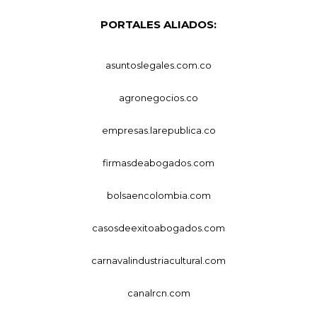
PORTALES ALIADOS:
asuntoslegales.com.co
agronegocios.co
empresas.larepublica.co
firmasdeabogados.com
bolsaencolombia.com
casosdeexitoabogados.com
carnavalindustriacultural.com
canalrcn.com