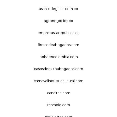
asuntoslegales.com.co
agronegocios.co
empresas.larepublica.co
firmasdeabogados.com
bolsaencolombia.com
casosdeexitoabogados.com
carnavalindustriacultural.com
canalrcn.com
rcnradio.com
noticiasrcn.com