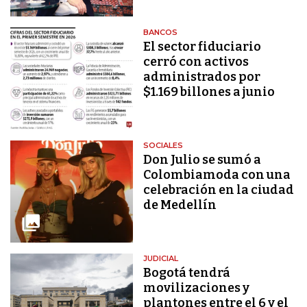
BANCOS
El sector fiduciario
cerró con activos
administrados por
$1.169 billones a junio
SOCIALES
Don Julio se sumó a
Colombiamoda con una
celebración en la ciudad
de Medellín
JUDICIAL
Bogotá tendrá
movilizaciones y
plantones entre el 6 y el