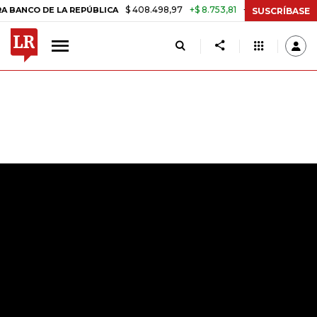
$ 408.498,97
+$ 8.753,81
+2,19%
E LA REPÚBLICA
TASA DE USUR
SUSCRÍBASE