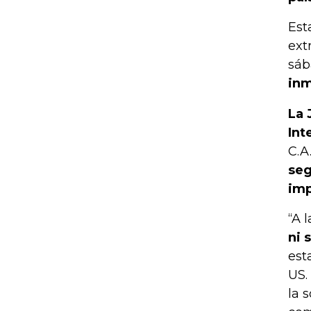
Est
ext
sáb
inm
La 
Int
C.A
seg
imp
“A 
ni 
est
US.
la 