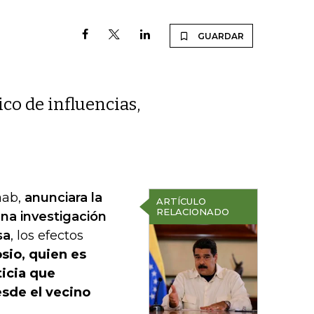
GUARDAR
co de influencias,
aab,
anunciara la
ARTÍCULO
RELACIONADO
una investigación
sa
, los efectos
sio, quien es
ticia que
esde el vecino