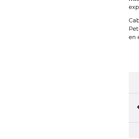
exp
Cab
Pet
en 