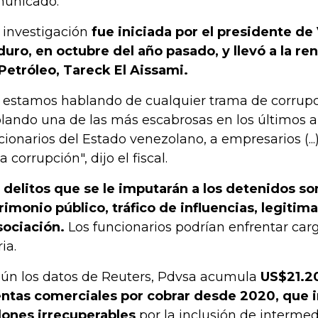
unicado.
 investigación
fue iniciada por el presidente de
uro, en octubre del año pasado, y llevó a la re
Petróleo, Tareck El Aissami.
 estamos hablando de cualquier trama de corrup
lando una de las más escabrosas en los últimos a
cionarios del Estado venezolano, a empresarios (..
a corrupción", dijo el fiscal.
 delitos que se le imputarán a los detenidos so
rimonio público, tráfico de influencias, legitim
sociación.
Los funcionarios podrían enfrentar cargo
ia.
ún los datos de Reuters, Pdvsa acumula
US$21.20
ntas comerciales por cobrar desde 2020, que 
lones irrecuperables
por la inclusión de intermed