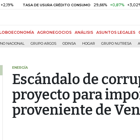
29,66%
+0,87%
+3,02%
TASA DE USURA CRÉDITO CONSUMO
DT
LOBOECONOMÍA
AGRONEGOCIOS
ANÁLISIS
ASUNTOS LEGALES
RNO NACIONAL
GRUPO ARGOS
ODINSA
HOGAR
GRUPO NUTRESA
A
ENERGÍA
Escándalo de corr
proyecto para impo
proveniente de Ve