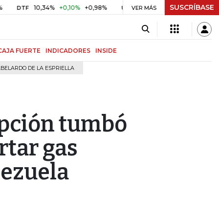
SUSCRÍBASE
10,34%
+0,10%
+0,98%
$ 416,96
+$ 0,05
+0,01%
F
UVR
VER MÁS
BITC
CAJA FUERTE
INDICADORES
INSIDE
BELARDO DE LA ESPRIELLA
upción tumbó
rtar gas
nezuela