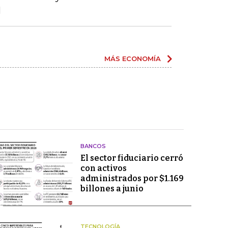
l
MÁS ECONOMÍA
BANCOS
El sector fiduciario cerró
con activos
administrados por $1.169
billones a junio
TECNOLOGÍA