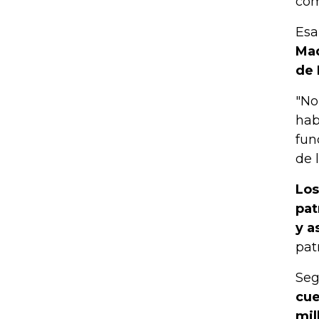
com
Esa
Mad
de 
"No
hab
fun
de l
Los
pat
y a
patr
Seg
cue
mil