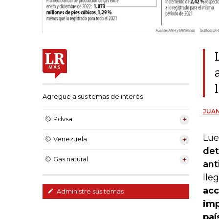
Agregue a sus temas de interés
JUAN
Pdvsa
Lue
Venezuela
det
Gas natural
ant
lle
acc
Administre sus temas
imp
paí