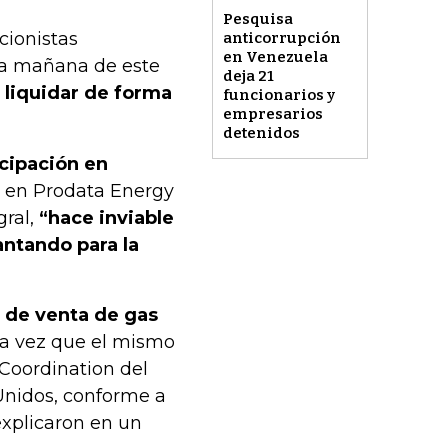
Pesquisa
cionistas
anticorrupción
en Venezuela
 la mañana de este
deja 21
 liquidar de forma
funcionarios y
empresarios
detenidos
icipación en
o en Prodata Energy
gral,
“hace inviable
antando para la
 de venta de gas
da vez que el mismo
 Coordination del
Unidos, conforme a
explicaron en un