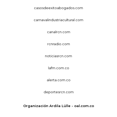
casosdeexitoabogados.com
carnavalindustriacultural.com
canalrcn.com
rcnradio.com
noticiasrcn.com
lafm.com.co
alerta.com.co
deportesrcn.com
Organización Ardila Lülle - oal.com.co