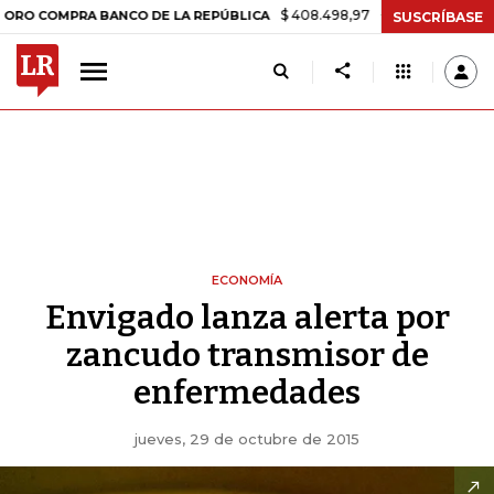
$ 408.498,97
+$ 8.753,81
+2,19%
MPRA BANCO DE LA REPÚBLICA
T
SUSCRÍBASE
ECONOMÍA
Envigado lanza alerta por
zancudo transmisor de
enfermedades
jueves, 29 de octubre de 2015