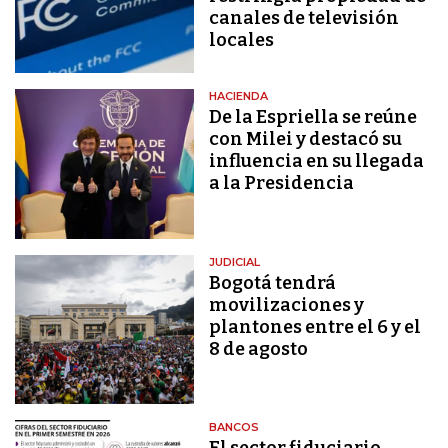
canales de televisión
locales
HACIENDA
De la Espriella se reúne
con Milei y destacó su
influencia en su llegada
a la Presidencia
JUDICIAL
Bogotá tendrá
movilizaciones y
plantones entre el 6 y el
8 de agosto
BANCOS
El sector fiduciario