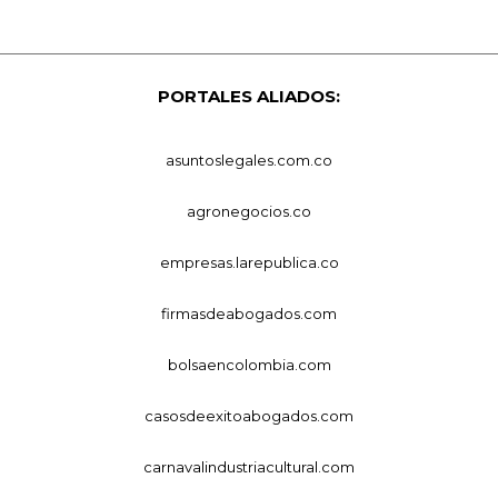
PORTALES ALIADOS:
asuntoslegales.com.co
agronegocios.co
empresas.larepublica.co
firmasdeabogados.com
bolsaencolombia.com
casosdeexitoabogados.com
carnavalindustriacultural.com