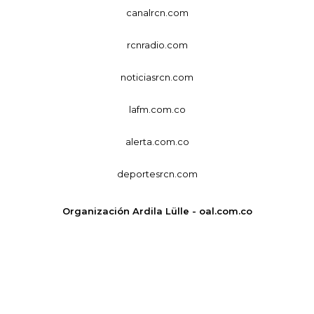
canalrcn.com
rcnradio.com
noticiasrcn.com
lafm.com.co
alerta.com.co
deportesrcn.com
Organización Ardila Lülle - oal.com.co