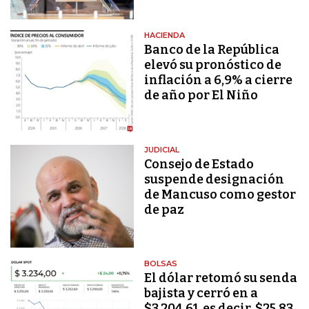
HACIENDA
Banco de la República
elevó su pronóstico de
inflación a 6,9% a cierre
de año por El Niño
JUDICIAL
Consejo de Estado
suspende designación
de Mancuso como gestor
de paz
BOLSAS
El dólar retomó su senda
bajista y cerró en a
$3.204,61, es decir, $25,83