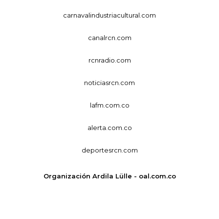
carnavalindustriacultural.com
canalrcn.com
rcnradio.com
noticiasrcn.com
lafm.com.co
alerta.com.co
deportesrcn.com
Organización Ardila Lülle - oal.com.co