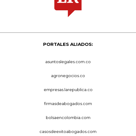
PORTALES ALIADOS:
asuntoslegales.com.co
agronegocios.co
empresas.larepublica.co
firmasdeabogados.com
bolsaencolombia.com
casosdeexitoabogados.com