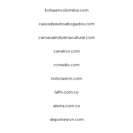
bolsaencolombia.com
casosdeexitoabogados.com
carnavalindustriacultural.com
canalrcn.com
rcnradio.com
noticiasrcn.com
lafm.com.co
alerta.com.co
deportesrcn.com