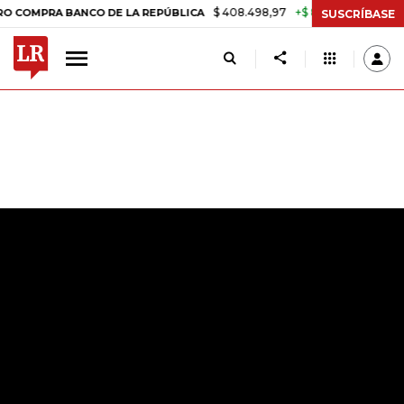
$ 408.498,97
+$ 8.753,81
+2,19%
A BANCO DE LA REPÚBLICA
TAS
SUSCRÍBASE