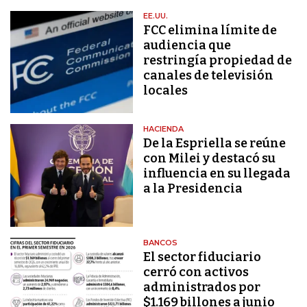
EE.UU.
FCC elimina límite de
audiencia que
restringía propiedad de
canales de televisión
locales
HACIENDA
De la Espriella se reúne
con Milei y destacó su
influencia en su llegada
a la Presidencia
BANCOS
El sector fiduciario
cerró con activos
administrados por
$1.169 billones a junio