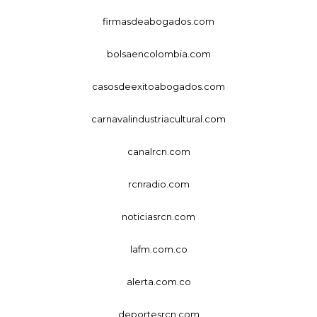
firmasdeabogados.com
bolsaencolombia.com
casosdeexitoabogados.com
carnavalindustriacultural.com
canalrcn.com
rcnradio.com
noticiasrcn.com
lafm.com.co
alerta.com.co
deportesrcn.com