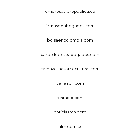
empresas.larepublica.co
firmasdeabogados.com
bolsaencolombia.com
casosdeexitoabogados.com
carnavalindustriacultural.com
canalrcn.com
rcnradio.com
noticiasrcn.com
lafm.com.co