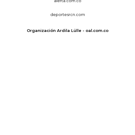
alerta.com.co
deportesrcn.com
Organización Ardila Lülle - oal.com.co