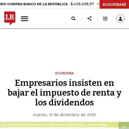
$ 408.498,97
+$ 8.753,81
+2,19%
RA BANCO DE LA REPÚBLICA
TA
SUSCRÍBASE
ECONOMÍA
Empresarios insisten en
bajar el impuesto de renta y
los dividendos
martes, 13 de diciembre de 2016