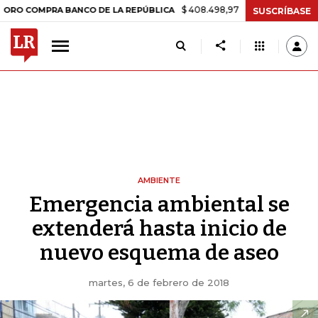
$ 408.498,97
+$ 8.753,81
+2,19%
PRA BANCO DE LA REPÚBLICA
TA
SUSCRÍBASE
AMBIENTE
Emergencia ambiental se
extenderá hasta inicio de
nuevo esquema de aseo
martes, 6 de febrero de 2018