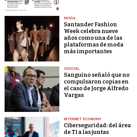
MODA
Santander Fashion
Week celebra nueve
años como una de las
plataformas de moda
más importantes
JUDICIAL
Sanguino señaló que no
compulsaron copias en
el caso de Jorge Alfredo
Vargas
INTERNET ECONOMY
Ciberseguridad: del área
de TI a las juntas