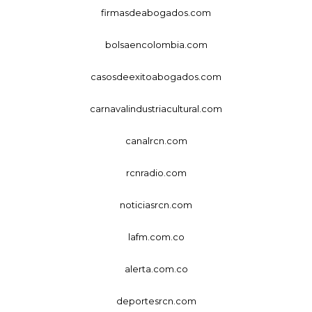
firmasdeabogados.com
bolsaencolombia.com
casosdeexitoabogados.com
carnavalindustriacultural.com
canalrcn.com
rcnradio.com
noticiasrcn.com
lafm.com.co
alerta.com.co
deportesrcn.com