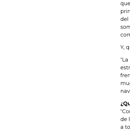
que
pri
del
som
com
Y, 
“La
est
fre
muc
nav
¿Qu
“Co
de 
a t