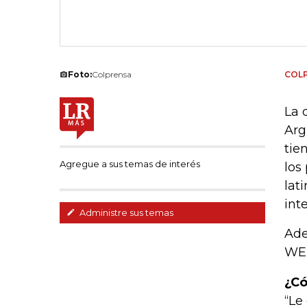
Foto:
Colprensa
COL
La 
Arg
tie
Agregue a sus temas de interés
los
lat
int
Administre sus temas
Ade
WEF
¿Có
“Le