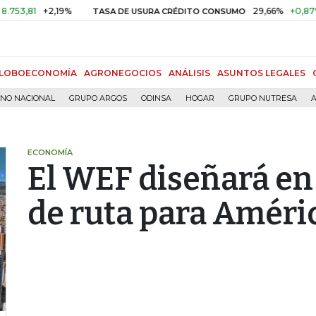
1
+2,19%
29,66%
+0,87%
+3,0
TASA DE USURA CRÉDITO CONSUMO
LOBOECONOMÍA
AGRONEGOCIOS
ANÁLISIS
ASUNTOS LEGALES
RNO NACIONAL
GRUPO ARGOS
ODINSA
HOGAR
GRUPO NUTRESA
A
ECONOMÍA
El WEF diseñará en 
de ruta para Améri