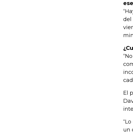
ese
“Ha
del
vie
min
¿Cu
“No
com
inc
cad
El 
Dav
int
“Lo
un 