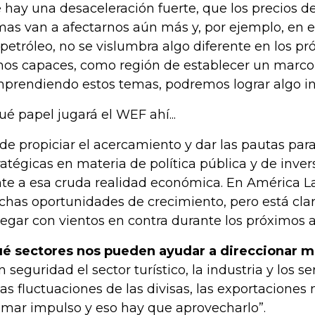
 hay una desaceleración fuerte, que los precios d
mas van a afectarnos aún más y, por ejemplo, en el
 petróleo, no se vislumbra algo diferente en los pr
os capaces, como región de establecer un marc
prendiendo estos temas, podremos lograr algo in
qué papel jugará el WEF ahí...
 de propiciar el acercamiento y dar las pautas par
ratégicas en materia de política pública y de inve
nte a esa cruda realidad económica. En América 
has oportunidades de crecimiento, pero está cla
egar con vientos en contra durante los próximos a
é sectores nos pueden ayudar a direccionar m
n seguridad el sector turístico, la industria y los se
las fluctuaciones de las divisas, las exportacione
omar impulso y eso hay que aprovecharlo”.