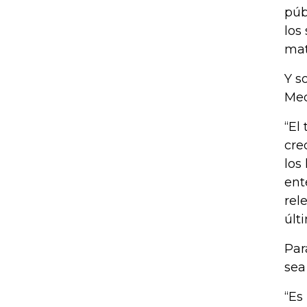
púb
los
mat
Y s
Med
“El
cre
los
ent
rel
últ
Par
sea
“Es