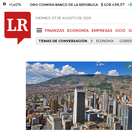
,40%
$ 408.498,97
+$ 8.753,8
ORO COMPRA BANCO DE LA REPÚBLICA
VIERNES, 07 DE AGOSTO DE 2026
FINANZAS
ECONOMÍA
EMPRESAS
OCIO
G
TEMAS DE CONVERSACIÓN
ECONOMÍA
GOBIE