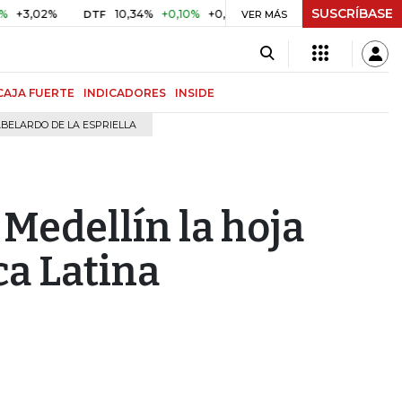
SUSCRÍBASE
2%
10,34%
+0,10%
+0,98%
$ 416,91
+$ 0,05
+0,01%
DTF
UVR
VER MÁS
CAJA FUERTE
INDICADORES
INSIDE
BELARDO DE LA ESPRIELLA
Medellín la hoja
ca Latina