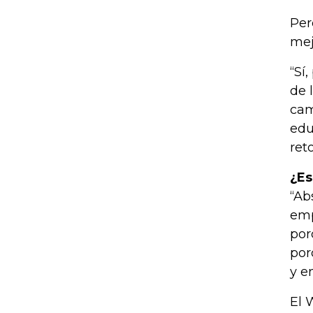
Per
mej
“Sí
de 
cam
edu
ret
¿Es
“Ab
emp
por
por
y e
El 