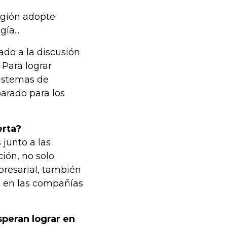
región adopte
ía...
ado a la discusión
 Para lograr
sistemas de
parado para los
erta?
junto a las
ión, no solo
resarial, también
ia en las compañías
speran lograr en