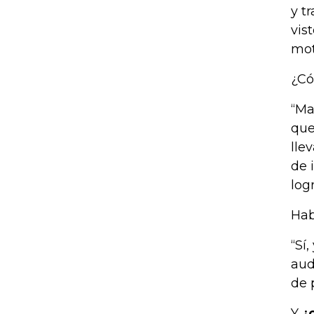
y t
vis
mot
¿Có
“Ma
que
lle
de 
logr
Hab
“Sí
aud
de 
Y
¿