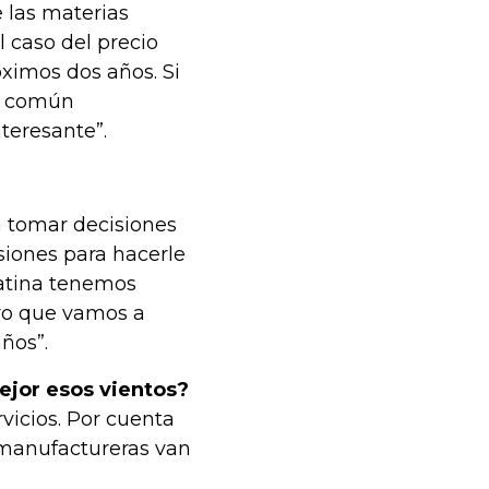
e las materias
 caso del precio
óximos dos años. Si
o común
teresante”.
a tomar decisiones
rsiones para hacerle
Latina tenemos
ro que vamos a
ños”.
ejor esos vientos?
rvicios. Por cuenta
s manufactureras van