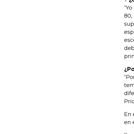
“Yo
80,
sup
esp
esc
deb
pri
¿Po
“Po
tem
dif
Pri
En 
en 