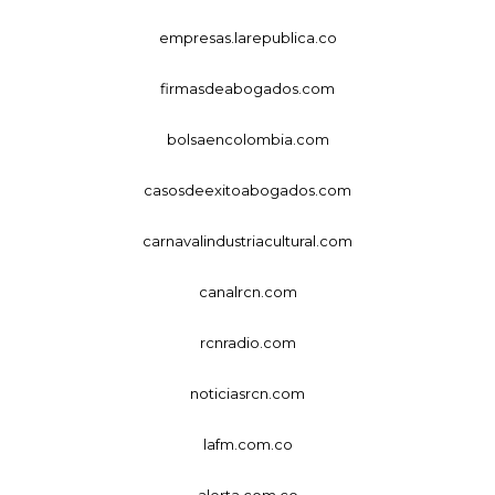
empresas.larepublica.co
firmasdeabogados.com
bolsaencolombia.com
casosdeexitoabogados.com
carnavalindustriacultural.com
canalrcn.com
rcnradio.com
noticiasrcn.com
lafm.com.co
alerta.com.co