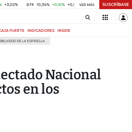
SUSCRÍBASE
2%
10,34%
+0,10%
+0,98%
$ 416,91
+$ 0,05
+0,01%
DTF
UVR
VER MÁS
CAJA FUERTE
INDICADORES
INSIDE
BELARDO DE LA ESPRIELLA
nectado Nacional
tos en los