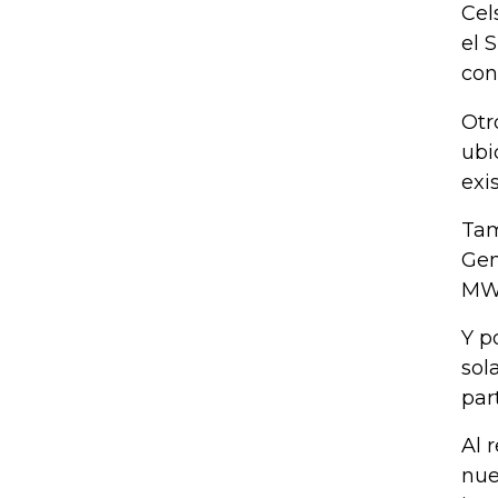
Cel
el 
con
Otr
ubi
exi
Tam
Gen
MW 
Y p
sol
par
Al 
nue