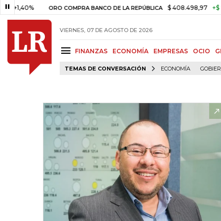
40%
$ 408.498,97
+$ 8.753,8
ORO COMPRA BANCO DE LA REPÚBLICA
VIERNES, 07 DE AGOSTO DE 2026
FINANZAS
ECONOMÍA
EMPRESAS
OCIO
G
TEMAS DE CONVERSACIÓN
ECONOMÍA
GOBIE