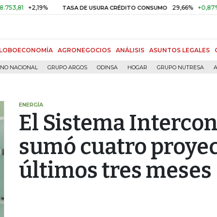
1
+2,19%
29,66%
+0,87%
+3,0
TASA DE USURA CRÉDITO CONSUMO
LOBOECONOMÍA
AGRONEGOCIOS
ANÁLISIS
ASUNTOS LEGALES
RNO NACIONAL
GRUPO ARGOS
ODINSA
HOGAR
GRUPO NUTRESA
A
ENERGÍA
El Sistema Interco
sumó cuatro proyec
últimos tres meses