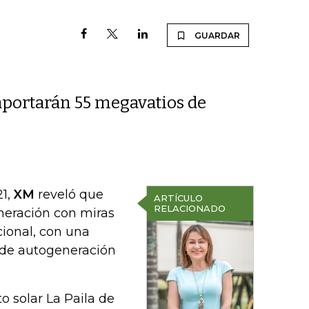
GUARDAR
 aportarán 55 megavatios de
21,
XM
reveló que
ARTÍCULO
RELACIONADO
neración con miras
cional, con una
 de autogeneración
o solar La Paila de