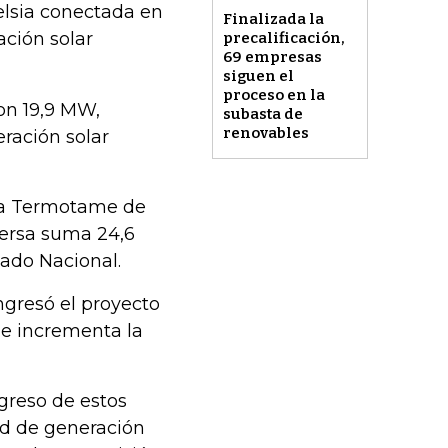
elsia conectada en
Finalizada la
ación solar
precalificación,
69 empresas
siguen el
proceso en la
con 19,9 MW,
subasta de
renovables
eración solar
la Termotame de
ersa suma 24,6
ado Nacional.
ngresó el proyecto
ue incrementa la
greso de estos
ad de generación