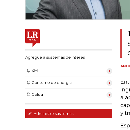
Agregue a sus temas de interés
AND
XM
Ent
Consumo de energía
ing
Celsia
a a
cap
y t
Administre sus temas
Esp