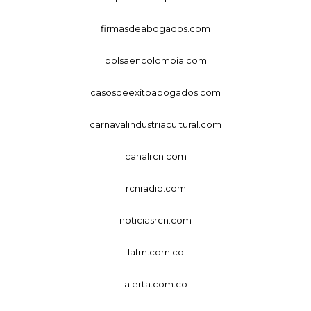
firmasdeabogados.com
bolsaencolombia.com
casosdeexitoabogados.com
carnavalindustriacultural.com
canalrcn.com
rcnradio.com
noticiasrcn.com
lafm.com.co
alerta.com.co