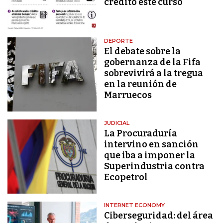
crédito este curso
DEPORTE
El debate sobre la
gobernanza de la Fifa
sobrevivirá a la tregua
en la reunión de
Marruecos
JUDICIAL
La Procuraduría
intervino en sanción
que iba a imponer la
Superindustria contra
Ecopetrol
INTERNET ECONOMY
Ciberseguridad: del área