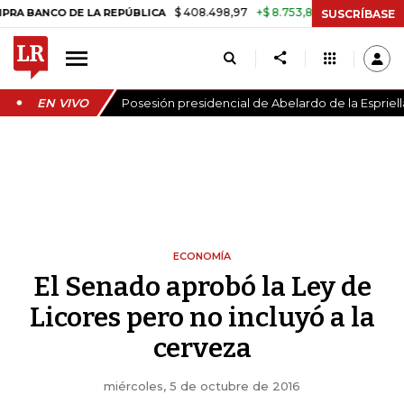
$ 408.498,97
+$ 8.753,81
+2,19%
O DE LA REPÚBLICA
TASA DE U
SUSCRÍBASE
EN VIVO
Posesión presidencial de Abelardo de la Espriell
ECONOMÍA
El Senado aprobó la Ley de
Licores pero no incluyó a la
cerveza
miércoles, 5 de octubre de 2016