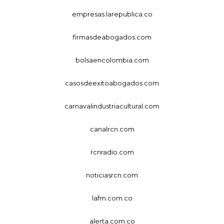
empresas.larepublica.co
firmasdeabogados.com
bolsaencolombia.com
casosdeexitoabogados.com
carnavalindustriacultural.com
canalrcn.com
rcnradio.com
noticiasrcn.com
lafm.com.co
alerta.com.co