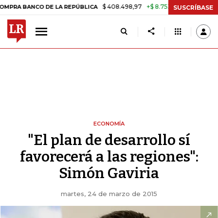
$ 408.498,97
+$ 8.753,81
+2,19%
NCO DE LA REPÚBLICA
TASA DE 
SUSCRÍBASE
ECONOMÍA
"El plan de desarrollo sí
favorecerá a las regiones":
Simón Gaviria
martes, 24 de marzo de 2015