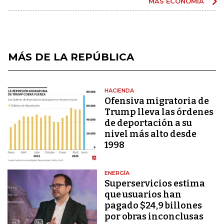
MÁS ECONOMÍA
MÁS DE LA REPÚBLICA
HACIENDA
Ofensiva migratoria de
Trump lleva las órdenes
de deportación a su
nivel más alto desde
1998
ENERGÍA
Superservicios estima
que usuarios han
pagado $24,9 billones
por obras inconclusas