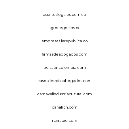
asuntoslegales.com.co
agronegocios.co
empresas.larepublica.co
firmasdeabogados.com
bolsaencolombia.com
casosdeexitoabogados.com
carnavalindustriacultural.com
canalrcn.com
rcnradio.com