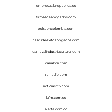
empresas.larepublica.co
firmasdeabogados.com
bolsaencolombia.com
casosdeexitoabogados.com
carnavalindustriacultural.com
canalrcn.com
rcnradio.com
noticiasrcn.com
lafm.com.co
alerta.com.co