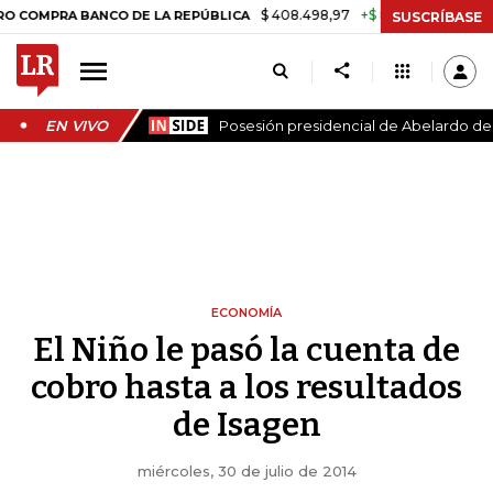
$ 408.498,97
+$ 8.753,81
+2,19%
A BANCO DE LA REPÚBLICA
TAS
SUSCRÍBASE
EN VIVO
Posesión presidencial de Abelardo de l
ECONOMÍA
El Niño le pasó la cuenta de
cobro hasta a los resultados
de Isagen
miércoles, 30 de julio de 2014