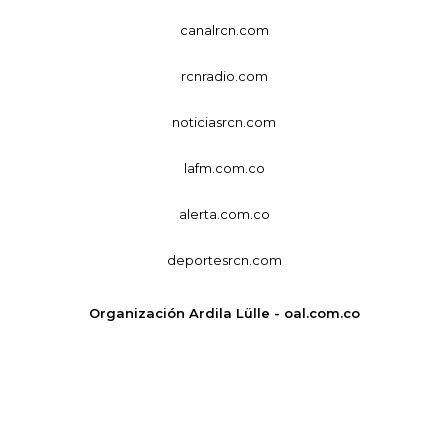
canalrcn.com
rcnradio.com
noticiasrcn.com
lafm.com.co
alerta.com.co
deportesrcn.com
Organización Ardila Lülle - oal.com.co