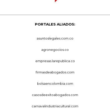
PORTALES ALIADOS:
asuntoslegales.com.co
agronegocios.co
empresas.larepublica.co
firmasdeabogados.com
bolsaencolombia.com
casosdeexitoabogados.com
carnavalindustriacultural.com