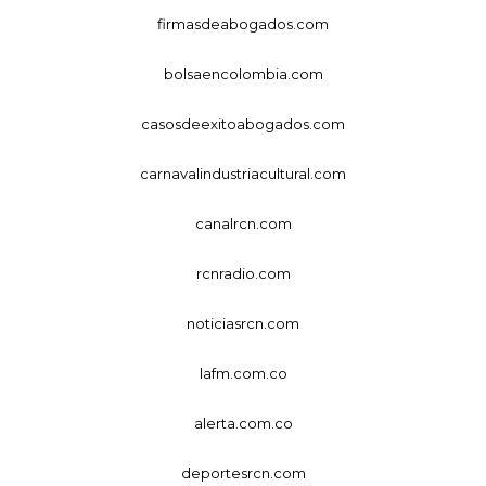
firmasdeabogados.com
bolsaencolombia.com
casosdeexitoabogados.com
carnavalindustriacultural.com
canalrcn.com
rcnradio.com
noticiasrcn.com
lafm.com.co
alerta.com.co
deportesrcn.com