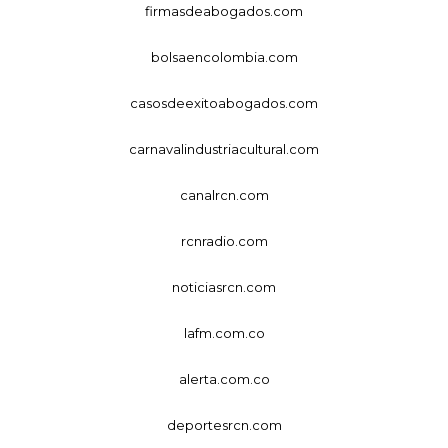
firmasdeabogados.com
bolsaencolombia.com
casosdeexitoabogados.com
carnavalindustriacultural.com
canalrcn.com
rcnradio.com
noticiasrcn.com
lafm.com.co
alerta.com.co
deportesrcn.com