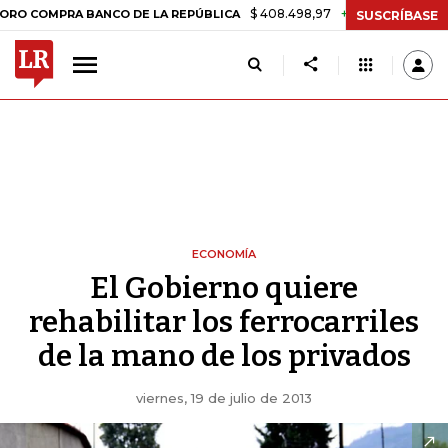
$ 408.498,97
+$ 8.753,81
+2,19%
PRA BANCO DE LA REPÚBLICA
TA
SUSCRÍBASE
ECONOMÍA
El Gobierno quiere
rehabilitar los ferrocarriles
de la mano de los privados
viernes, 19 de julio de 2013