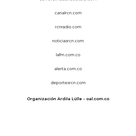
canalrcn.com
rcnradio.com
noticiasrcn.com
lafm.com.co
alerta.com.co
deportesrcn.com
Organización Ardila Lülle - oal.com.co