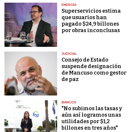
ENERGÍA
Superservicios estima
que usuarios han
pagado $24,9 billones
por obras inconclusas
JUDICIAL
Consejo de Estado
suspende designación
de Mancuso como gestor
de paz
BANCOS
"No subimos las tasas y
aún así logramos unas
utilidades por $1,2
billones en tres años"