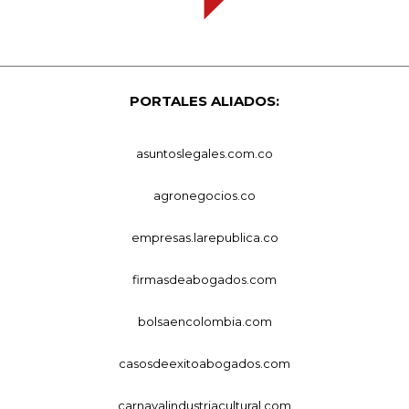
PORTALES ALIADOS:
asuntoslegales.com.co
agronegocios.co
empresas.larepublica.co
firmasdeabogados.com
bolsaencolombia.com
casosdeexitoabogados.com
carnavalindustriacultural.com