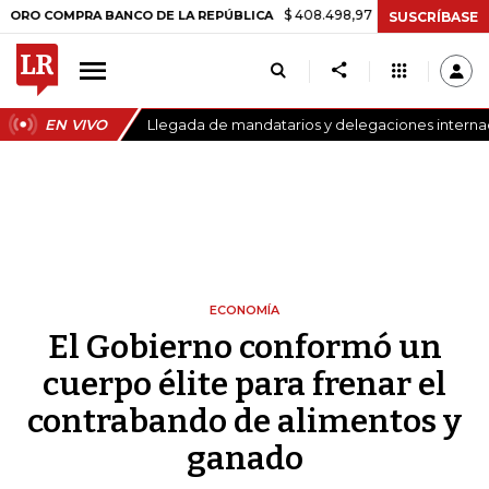
$ 408.498,97
+$ 8.753,81
+2,19%
MPRA BANCO DE LA REPÚBLICA
T
SUSCRÍBASE
EN VIVO
Llegada de mandatarios y delegaciones internaci
ECONOMÍA
El Gobierno conformó un
cuerpo élite para frenar el
contrabando de alimentos y
ganado