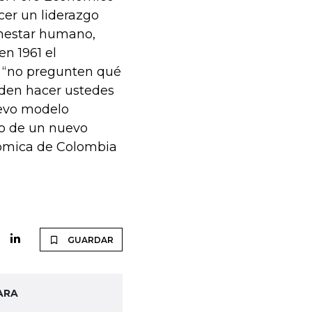
cer un liderazgo
enestar humano,
n 1961 el
: “no pregunten qué
eden hacer ustedes
uevo modelo
cio de un nuevo
onómica de Colombia
GUARDAR
ARA