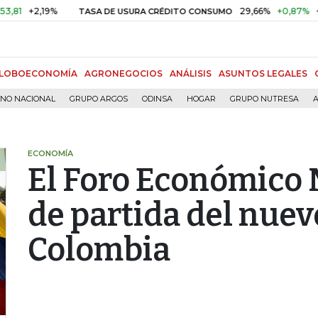
+2,19%
29,66%
+0,87%
+3,02%
TASA DE USURA CRÉDITO CONSUMO
LOBOECONOMÍA
AGRONEGOCIOS
ANÁLISIS
ASUNTOS LEGALES
RNO NACIONAL
GRUPO ARGOS
ODINSA
HOGAR
GRUPO NUTRESA
A
ECONOMÍA
El Foro Económico 
de partida del nue
Colombia