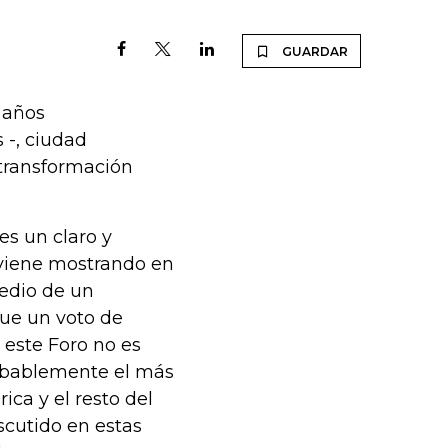
GUARDAR
 años
 -, ciudad
transformación
s un claro y
viene mostrando en
edio de un
que un voto de
 este Foro no es
robablemente el más
ica y el resto del
scutido en estas