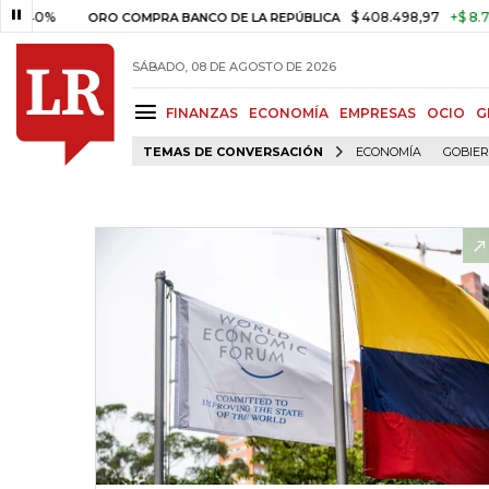
0%
$ 408.498,97
+$ 8.753,81
ORO COMPRA BANCO DE LA REPÚBLICA
SÁBADO, 08 DE AGOSTO DE 2026
FINANZAS
ECONOMÍA
EMPRESAS
OCIO
G
TEMAS DE CONVERSACIÓN
ECONOMÍA
GOBIE