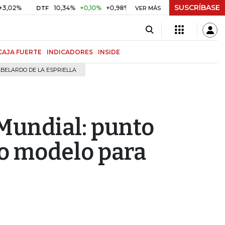
SUSCRÍBASE
10,34%
+0,10%
+0,98%
$ 416,96
+$ 0,05
+0,01%
DTF
UVR
VER MÁS
CAJA FUERTE
INDICADORES
INSIDE
BELARDO DE LA ESPRIELLA
Mundial: punto
vo modelo para