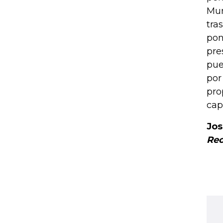
Mun
tra
pon
pre
pue
por
pro
cap
Jos
Rec