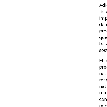
Adi
fin
imp
de 
pro
que
bas
sos
El 
pre
nec
res
nat
min
com
per