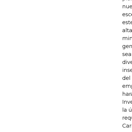
nue
esc
est
alt
min
gen
sea
div
ins
del
emp
har
Inv
la 
req
Car