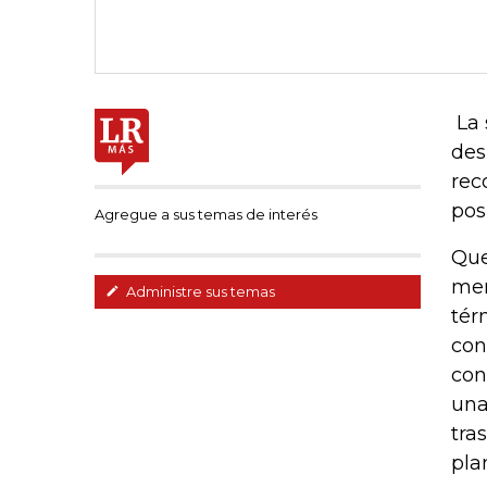
La 
des
rec
pos
Agregue a sus temas de interés
Que
mer
Administre sus temas
tér
con
con
una
tra
pla