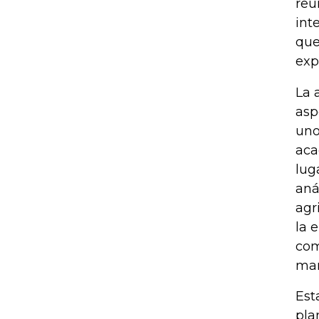
reu
int
que
exp
La 
asp
uno
aca
lug
aná
agr
la 
com
man
Est
pla