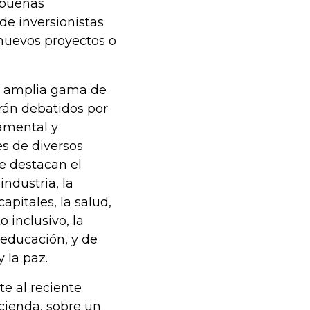
 buenas
de inversionistas
 nuevos proyectos o
a amplia gama de
rán debatidos por
namental y
s de diversos
se destacan el
industria, la
apitales, la salud,
o inclusivo, la
a educación, y de
 la paz.
te al reciente
cienda, sobre un