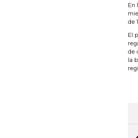
En 
mie
de 
El 
reg
de 
la 
reg