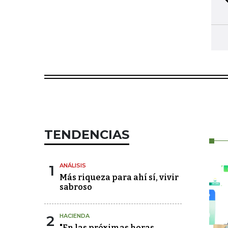
TENDENCIAS
1
ANÁLISIS
Más riqueza para ahí sí, vivir
sabroso
2
HACIENDA
"En las próximas horas