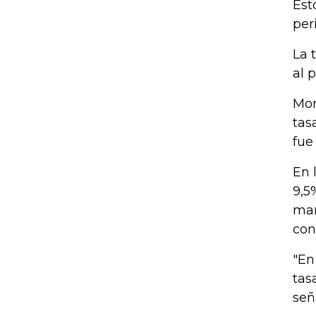
Est
per
La 
al 
Mon
tas
fue
En 
9,5
man
con
"En
tas
señ