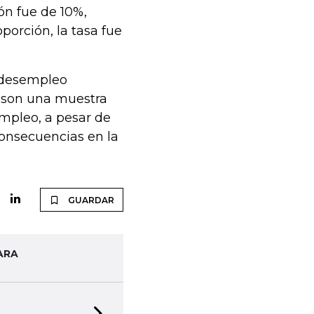
ón fue de 10%,
porción, la tasa fue
e desempleo
 “son una muestra
mpleo, a pesar de
consecuencias en la
GUARDAR
ARA