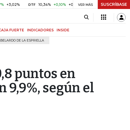
SUSCRÍBASE
02%
10,34%
+0,10%
+0,98%
$ 416,96
+$ 0,05
+0,01
DTF
UVR
VER MÁS
CAJA FUERTE
INDICADORES
INSIDE
BELARDO DE LA ESPRIELLA
0,8 puntos en
n 9,9%, según el