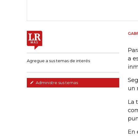
GABR
Par
a e
Agregue a sus temas de interés
inm
Seg
Administre sus temas
un 
La 
com
pun
En 