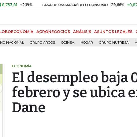
81
+2,19%
29,66%
+0,87%
+3,
TASA DE USURA CRÉDITO CONSUMO
LOBOECONOMÍA
AGRONEGOCIOS
ANÁLISIS
ASUNTOS LEGALES
RNO NACIONAL
GRUPO ARGOS
ODINSA
HOGAR
GRUPO NUTRESA
A
ECONOMÍA
El desempleo baja 
febrero y se ubica e
Dane