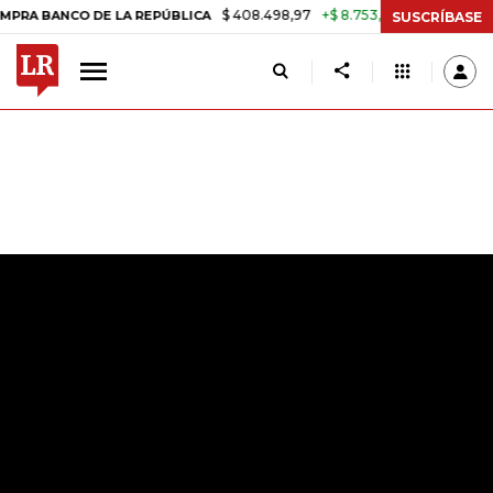
$ 408.498,97
+$ 8.753,81
+2,19%
DE LA REPÚBLICA
TASA DE USU
SUSCRÍBASE