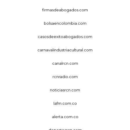
firmasdeabogados.com
bolsaencolombia.com
casosdeexitoabogados.com
carnavalindustriacultural.com
canalrcn.com
rcnradio.com
noticiasrcn.com
lafm.com.co
alerta.com.co
deportesrcn.com