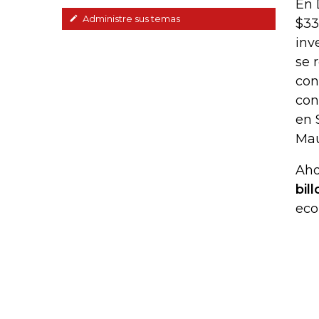
En 
Administre sus temas
$33
inv
se 
con
con
en 
Mau
Aho
bil
eco