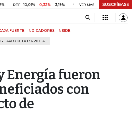
SUSCRÍBASE
10,01%
-0,33%
-3,19%
$ 417,07
+$ 0,05
+0,01%
DTF
UVR
VER MÁS
BI
CAJA FUERTE
INDICADORES
INSIDE
BELARDO DE LA ESPRIELLA
y Energía fueron
eneficiados con
cto de