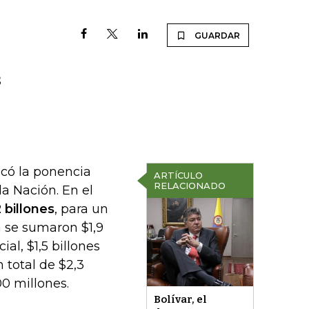
GUARDAR
s
icó la ponencia
ARTÍCULO
RELACIONADO
a Nación. En el
 billones
, para un
a se sumaron $1,9
ial, $1,5 billones
n total de $2,3
00 millones.
Bolívar, el