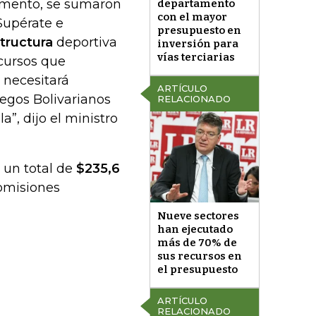
remento, se sumaron
departamento
con el mayor
Supérate e
presupuesto en
structura
deportiva
inversión para
vías terciarias
ecursos que
a necesitará
ARTÍCULO
uegos Bolivarianos
RELACIONADO
”, dijo el ministro
 un total de
$235,6
comisiones
Nueve sectores
han ejecutado
más de 70% de
sus recursos en
el presupuesto
ARTÍCULO
RELACIONADO