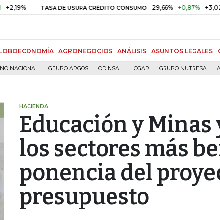
9%
29,66%
+0,87%
+3,02%
TASA DE USURA CRÉDITO CONSUMO
LOBOECONOMÍA
AGRONEGOCIOS
ANÁLISIS
ASUNTOS LEGALES
RNO NACIONAL
GRUPO ARGOS
ODINSA
HOGAR
GRUPO NUTRESA
A
HACIENDA
Educación y Minas 
los sectores más b
ponencia del proye
presupuesto