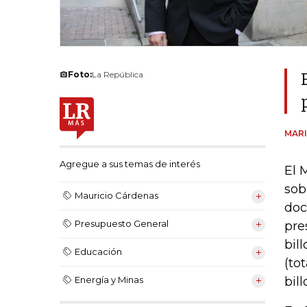
Foto:
La República
MAR
Agregue a sus temas de interés
El 
sob
Mauricio Cárdenas
doc
Presupuesto General
pre
bill
Educación
(to
bil
Energía y Minas