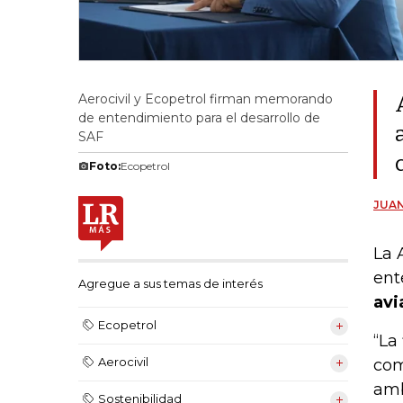
Aerocivil y Ecopetrol firman memorando
de entendimiento para el desarrollo de
SAF
Foto:
Ecopetrol
JUA
La 
ent
Agregue a sus temas de interés
avi
Ecopetrol
“La
Aerocivil
com
amb
Sostenibilidad