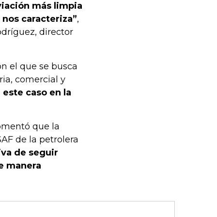
viación más limpia
nos caracteriza”
,
odríguez, director
on el que se busca
ria, comercial y
 este caso en la
comentó que la
SAF de la petrolera
va de seguir
de manera