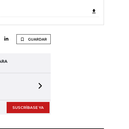
GUARDAR
ARA
Next slide
SUSCRÍBASE YA