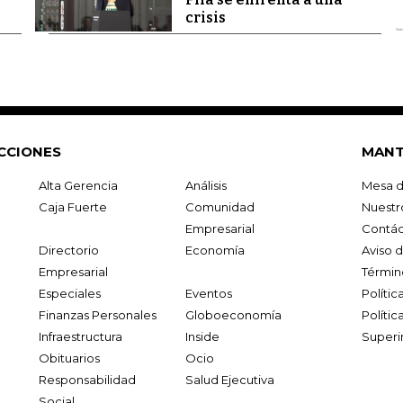
crisis
CCIONES
MANT
Alta Gerencia
Análisis
Mesa d
Caja Fuerte
Comunidad
Nuestr
Empresarial
Contác
Directorio
Economía
Aviso 
Empresarial
Términ
Especiales
Eventos
Políti
Finanzas Personales
Globoeconomía
Polític
Infraestructura
Inside
Superi
Obituarios
Ocio
Responsabilidad
Salud Ejecutiva
Social