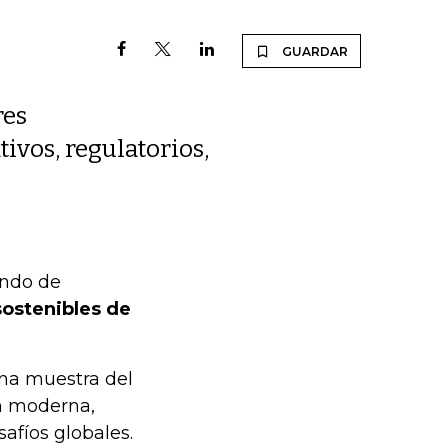
GUARDAR
res
tivos, regulatorios,
ando de
sostenibles de
na muestra del
n moderna,
afíos globales.