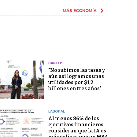
MÁS ECONOMÍA
BANCOS
"No subimos las tasas y
aún así logramos unas
utilidades por $1,2
billones en tres años"
LABORAL
Al menos 86% de los
ejecutivos financieros
consideran que la IA es
más valiosa que un MBA