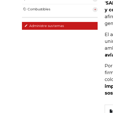
'
SA
y c
Combustibles
afi
gen
Administre sus temas
El 
uni
amb
avi
Por
fir
col
imp
sos