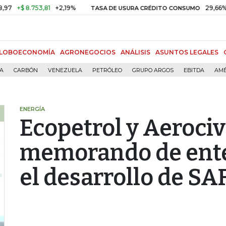
 8.753,81
+2,19%
29,66%
+0,8
TASA DE USURA CRÉDITO CONSUMO
LOBOECONOMÍA
AGRONEGOCIOS
ANÁLISIS
ASUNTOS LEGALES
ÍA
CARBÓN
VENEZUELA
PETRÓLEO
GRUPO ARGOS
EBITDA
AMÉ
ENERGÍA
Ecopetrol y Aerociv
memorando de ent
el desarrollo de SA