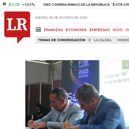
0,05
+1,40%
$ 408.498,97
+$
ORO COMPRA BANCO DE LA REPÚBLICA
JUEVES, 06 DE AGOSTO DE 2026
FINANZAS
ECONOMÍA
EMPRESAS
OCIO
G
TEMAS DE CONVERSACIÓN
LA CALERA
MINER