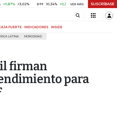
SUSCRÍBASE
7%
+3,02%
10,34%
+0,10%
+0,98%
$ 416,86
+$ 0,05
DTF
VER MÁS
UVR
CAJA FUERTE
INDICADORES
INSIDE
RICA LATINA
MOROSIDAD
il firman
endimiento para
F