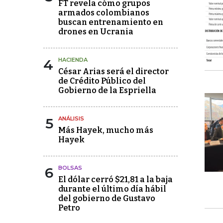
FT revela cómo grupos
armados colombianos
buscan entrenamiento en
drones en Ucrania
4
HACIENDA
César Arias será el director
de Crédito Público del
Gobierno de la Espriella
5
ANÁLISIS
Más Hayek, mucho más
Hayek
6
BOLSAS
El dólar cerró $21,81 a la baja
durante el último día hábil
del gobierno de Gustavo
Petro