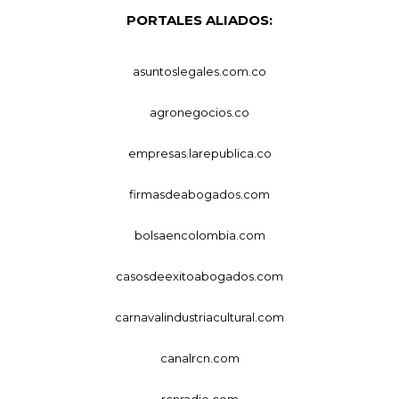
PORTALES ALIADOS:
asuntoslegales.com.co
agronegocios.co
empresas.larepublica.co
firmasdeabogados.com
bolsaencolombia.com
casosdeexitoabogados.com
carnavalindustriacultural.com
canalrcn.com
rcnradio.com