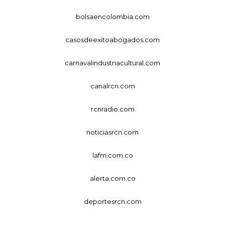
bolsaencolombia.com
casosdeexitoabogados.com
carnavalindustriacultural.com
canalrcn.com
rcnradio.com
noticiasrcn.com
lafm.com.co
alerta.com.co
deportesrcn.com