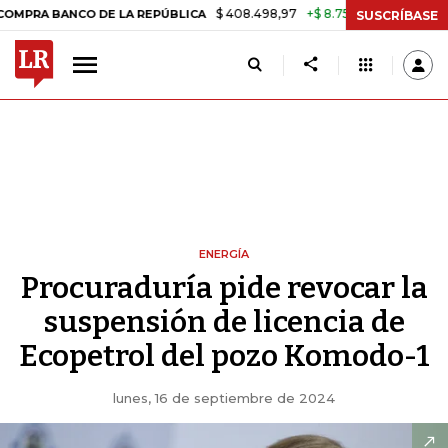
$ 408.498,97
+$ 8.753,81
+2,19%
NCO DE LA REPÚBLICA
TASA DE 
SUSCRÍBASE
ENERGÍA
Procuraduría pide revocar la
suspensión de licencia de
Ecopetrol del pozo Komodo-1
lunes, 16 de septiembre de 2024