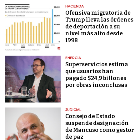
HACIENDA
Ofensiva migratoria de
Trump lleva las órdenes
de deportación a su
nivel más alto desde
1998
ENERGÍA
Superservicios estima
que usuarios han
pagado $24,9 billones
por obras inconclusas
JUDICIAL
Consejo de Estado
suspende designación
de Mancuso como gestor
de paz