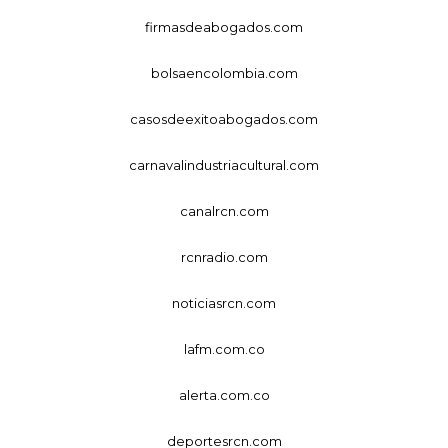
firmasdeabogados.com
bolsaencolombia.com
casosdeexitoabogados.com
carnavalindustriacultural.com
canalrcn.com
rcnradio.com
noticiasrcn.com
lafm.com.co
alerta.com.co
deportesrcn.com