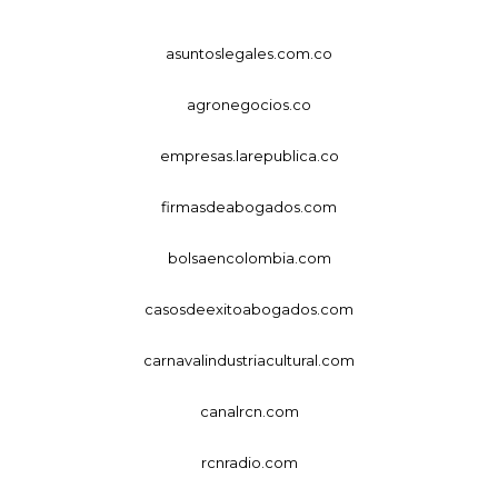
asuntoslegales.com.co
agronegocios.co
empresas.larepublica.co
firmasdeabogados.com
bolsaencolombia.com
casosdeexitoabogados.com
carnavalindustriacultural.com
canalrcn.com
rcnradio.com