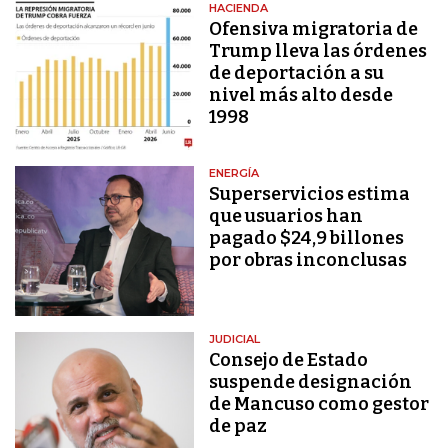
HACIENDA
Ofensiva migratoria de
Trump lleva las órdenes
de deportación a su
nivel más alto desde
1998
ENERGÍA
Superservicios estima
que usuarios han
pagado $24,9 billones
por obras inconclusas
JUDICIAL
Consejo de Estado
suspende designación
de Mancuso como gestor
de paz