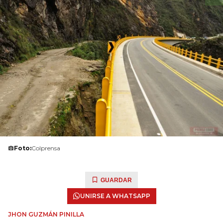
Foto:
Colprensa
GUARDAR
UNIRSE A WHATSAPP
JHON GUZMÁN PINILLA