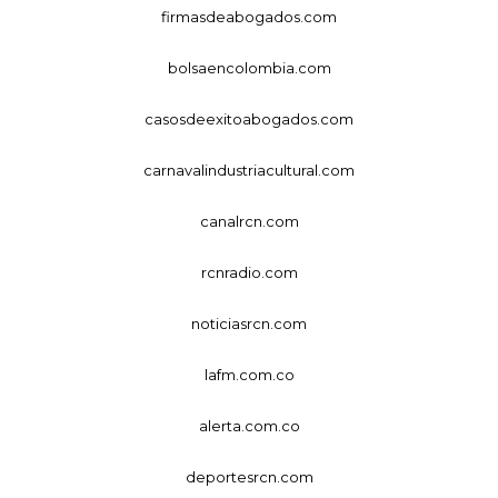
firmasdeabogados.com
bolsaencolombia.com
casosdeexitoabogados.com
carnavalindustriacultural.com
canalrcn.com
rcnradio.com
noticiasrcn.com
lafm.com.co
alerta.com.co
deportesrcn.com