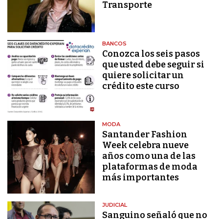
Transporte
BANCOS
Conozca los seis pasos
que usted debe seguir si
quiere solicitar un
crédito este curso
MODA
Santander Fashion
Week celebra nueve
años como una de las
plataformas de moda
más importantes
JUDICIAL
Sanguino señaló que no