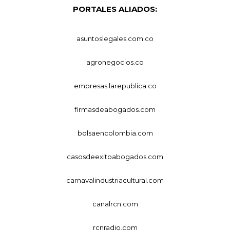
PORTALES ALIADOS:
asuntoslegales.com.co
agronegocios.co
empresas.larepublica.co
firmasdeabogados.com
bolsaencolombia.com
casosdeexitoabogados.com
carnavalindustriacultural.com
canalrcn.com
rcnradio.com